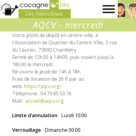
La
AQCV - mercredi
boutique
Votre point de dépôt en centre-ville, à
l'Association de Quartier du Centre-Ville, 3 rue
des
du Laurier, 73000 Chambéry
Fermé de 12h30 à 14h00, puis ouvert jusqu'à
Triandines
18h30 le mercredi.
Ré-ouvre le jeudi de 14h à 18h
Frais de livraison de 26 € par an.
web:
https://aqcv.org/
Téléphone : 04.79.85.50.76
Mail :
accueil@aqcv.org
Limite d’annulation
Lundi 10:00
Verrouillage
Dimanche 00:00