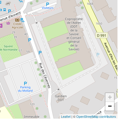
+
−
Leaflet
| ©
OpenStreetMap contributors