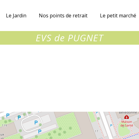
ue
Le Jardin
Nos points de retrait
Le petit marché
nes
EVS de PUGNET