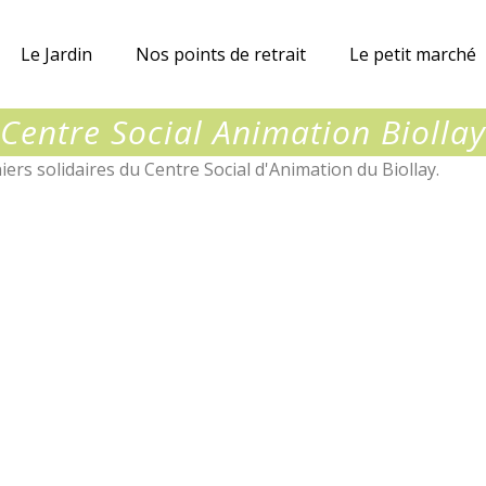
ue
Le Jardin
Nos points de retrait
Le petit marché
nes
Centre Social Animation Biollay
iers solidaires du Centre Social d'Animation du Biollay.