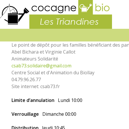
La
boutiq
des
Triandi
Le point de dépôt pour les familles bénéficiant des pan
Abel Bichara et Virginie Callot
Animateurs Solidarité
csab73.solidaire@gmail.com
Centre Social et d'Animation du Biollay
04.79.96.26.77
Site internet: csab73.fr
Limite d’annulation
Lundi 10:00
Verrouillage
Dimanche 00:00
Distribution
Jeudi 10:45